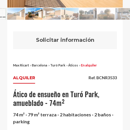
Solicitar información
Max Ricart
›
Barcelona
›
Turó Park
›
Áticos
›
En alquiler
ALQUILER
Ref. BCNR3533
Ático de ensueño en Turó Park,
amueblado - 74m²
74 m² · 79 m² terraza · 2 habitaciones · 2 baños ·
parking