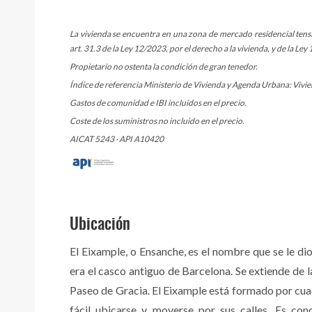
La vivienda se encuentra en una zona de mercado residencial tens
art. 31.3 de la Ley 12/2023, por el derecho a la vivienda, y de la L
Propietario no ostenta la condición de gran tenedor.
Índice de referencia Ministerio de Vivienda y Agenda Urbana: Vivien
Gastos de comunidad e IBI incluidos en el precio.
Coste de los suministros no incluido en el precio.
AICAT 5243 · API A10420
Ubicación
El Eixample, o Ensanche, es el nombre que se le di
era el casco antiguo de Barcelona. Se extiende de 
Paseo de Gracia. El Eixample está formado por cuad
fácil ubicarse y moverse por sus calles. Es con