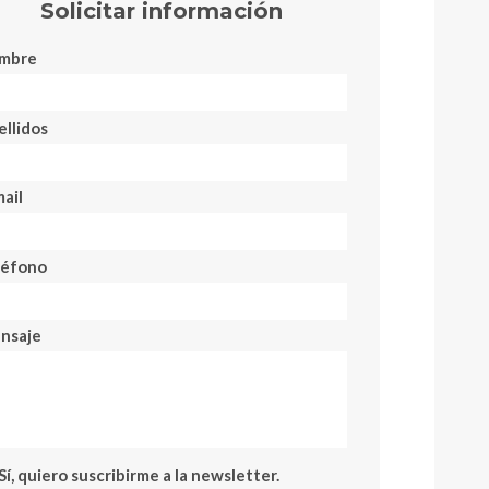
Solicitar información
mbre
llidos
ail
léfono
nsaje
Sí, quiero suscribirme a la newsletter.