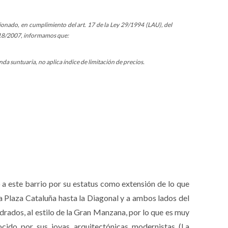
ionado, en cumplimiento del art. 17 de la Ley 29/1994 (LAU), del
ey 18/2007, informamos que:
da suntuaria, no aplica índice de limitación de precios.
o a este barrio por su estatus como extensión de lo que
la Plaza Cataluña hasta la Diagonal y a ambos lados del
rados, al estilo de la Gran Manzana, por lo que es muy
ocido por sus joyas arquitectónicas modernistas (La