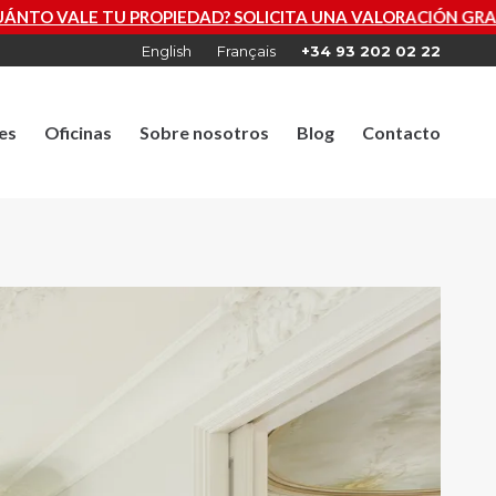
EDAD? SOLICITA UNA VALORACIÓN GRATUITA AHORA
English
Français
+34 93 202 02 22
es
Oficinas
Sobre nosotros
Blog
Contacto