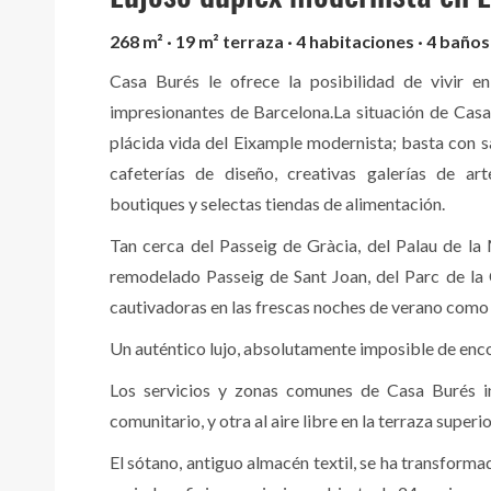
268 m² · 19 m² terraza · 4 habitaciones · 4 baños 
Casa Burés le ofrece la posibilidad de vivir e
impresionantes de Barcelona.La situación de Casa 
plácida vida del Eixample modernista; basta con sa
cafeterías de diseño, creativas galerías de art
boutiques y selectas tiendas de alimentación.
Tan cerca del Passeig de Gràcia, del Palau de l
remodelado Passeig de Sant Joan, del Parc de la C
cautivadoras en las frescas noches de verano como 
Un auténtico lujo, absolutamente imposible de enco
Los servicios y zonas comunes de Casa Burés in
comunitario, y otra al aire libre en la terraza superio
El sótano, antiguo almacén textil, se ha transforma