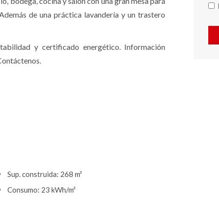
sio, bodega, cocina y salón con una gran mesa para
. Además de una práctica lavandería y un trastero
abilidad y certificado energético. Información
 Contáctenos.
Sup. construida: 268 m²
Consumo: 23 kWh/m²