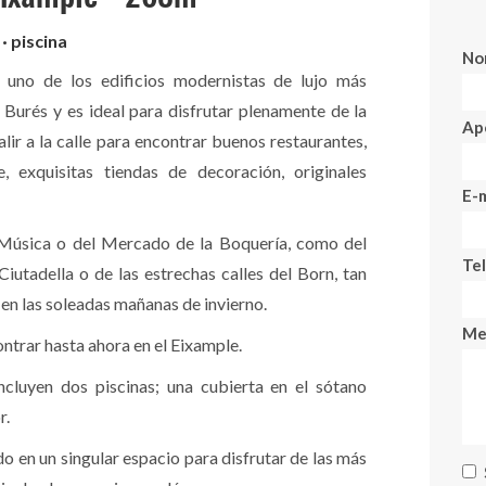
· piscina
No
n uno de los edificios modernistas de lujo más
Burés y es ideal para disfrutar plenamente de la
Ape
lir a la calle para encontrar buenos restaurantes,
e, exquisitas tiendas de decoración, originales
E-m
a Música o del Mercado de la Boquería, como del
Te
iutadella o de las estrechas calles del Born, tan
en las soleadas mañanas de invierno.
Me
ntrar hasta ahora en el Eixample.
cluyen dos piscinas; una cubierta en el sótano
r.
do en un singular espacio para disfrutar de las más