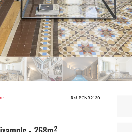
ler
Ref. BCNR2130
Eixample - 268m²