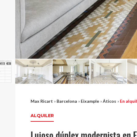
Max Ricart
›
Barcelona
›
Eixample
›
Áticos
›
En alqui
ALQUILER
Lujoso dúplex modernista en 