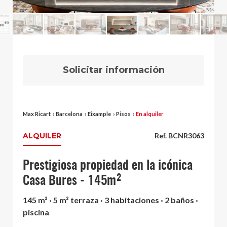
Solicitar información
Max Ricart
›
Barcelona
›
Eixample
›
Pisos
›
En alquiler
ALQUILER
Ref. BCNR3063
Prestigiosa propiedad en la icónica
Casa Bures - 145m²
145 m² · 5 m² terraza · 3 habitaciones · 2 baños ·
piscina