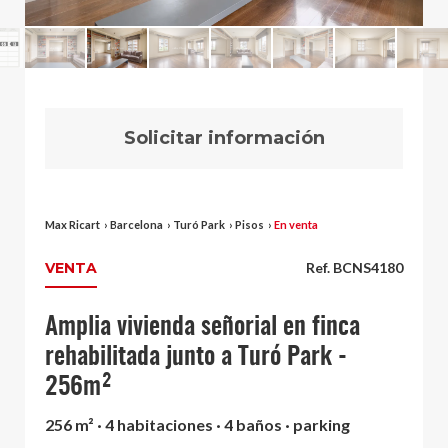
Solicitar información
Max Ricart
›
Barcelona
›
Turó Park
›
Pisos
›
En venta
VENTA
Ref. BCNS4180
Amplia vivienda señorial en finca
rehabilitada junto a Turó Park -
256m²
256 m² · 4 habitaciones · 4 baños · parking