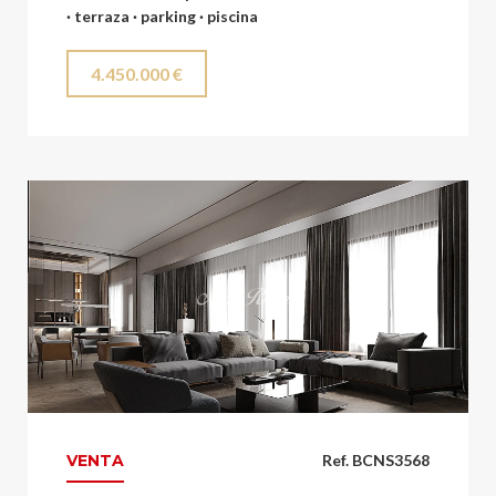
· terraza · parking · piscina
4.450.000 €
VENTA
Ref. BCNS3568