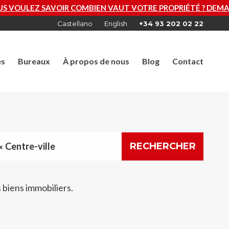
VOULEZ SAVOIR COMBIEN VAUT VOTRE PROPRIÉTÉ ? DEMA
Castellano
English
+34 93 202 02 22
es
Bureaux
À propos de nous
Blog
Contact
Centre-ville
RECHERCHER
 biens immobiliers.