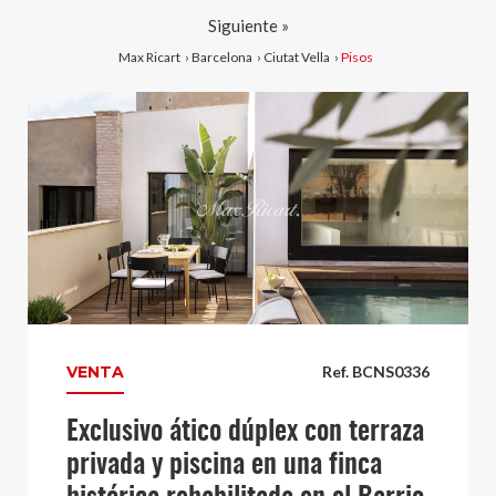
Siguiente »
Max Ricart
›
Barcelona
›
Ciutat Vella
›
Pisos
VENTA
Ref. BCNS0336
Exclusivo ático dúplex con terraza
privada y piscina en una finca