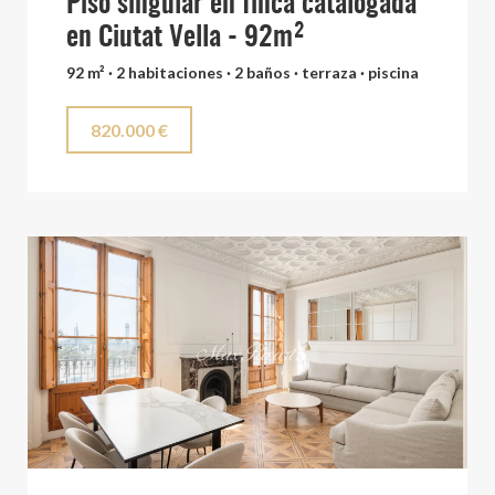
Piso singular en finca catalogada
en Ciutat Vella - 92m²
92 m² · 2 habitaciones · 2 baños · terraza · piscina
820.000 €