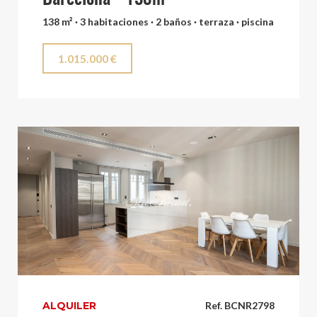
138 m² · 3 habitaciones · 2 baños · terraza · piscina
1.015.000 €
ALQUILER
Ref. BCNR2798