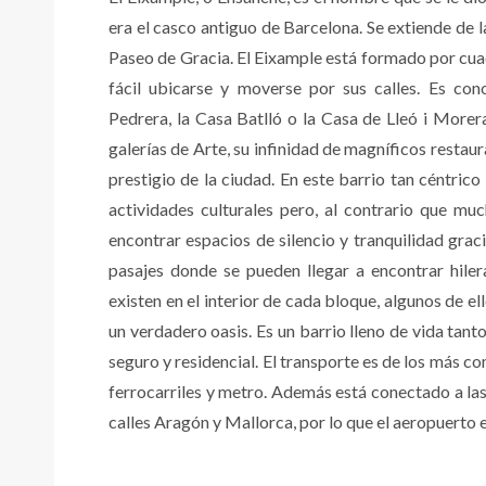
era el casco antiguo de Barcelona. Se extiende de 
Paseo de Gracia. El Eixample está formado por cuad
fácil ubicarse y moverse por sus calles. Es con
Pedrera, la Casa Batlló o la Casa de Lleó i Morera
galerías de Arte, su infinidad de magníficos restau
prestigio de la ciudad. En este barrio tan céntri
actividades culturales pero, al contrario que m
encontrar espacios de silencio y tranquilidad grac
pasajes donde se pueden llegar a encontrar hiler
existen en el interior de cada bloque, algunos de e
un verdadero oasis. Es un barrio lleno de vida tant
seguro y residencial. El transporte es de los más c
ferrocarriles y metro. Además está conectado a las
calles Aragón y Mallorca, por lo que el aeropuerto 