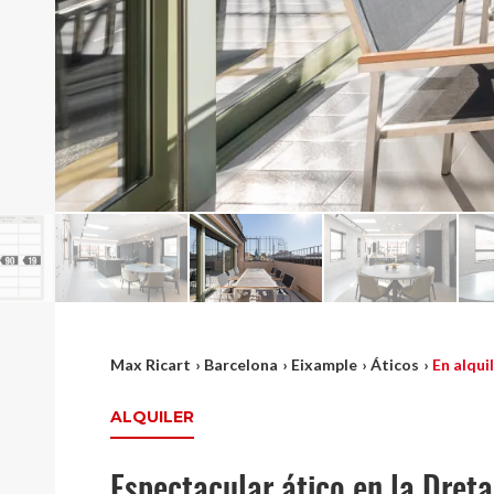
Max Ricart
›
Barcelona
›
Eixample
›
Áticos
›
En alqui
ALQUILER
Espectacular ático en la Dret