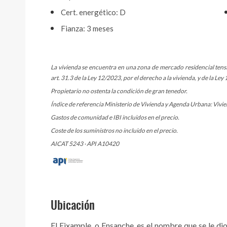
Cert. energético: D
Fianza: 3 meses
La vivienda se encuentra en una zona de mercado residencial tens
art. 31.3 de la Ley 12/2023, por el derecho a la vivienda, y de la L
Propietario no ostenta la condición de gran tenedor.
Índice de referencia Ministerio de Vivienda y Agenda Urbana: Vivien
Gastos de comunidad e IBI incluidos en el precio.
Coste de los suministros no incluido en el precio.
AICAT 5243 · API A10420
Ubicación
El Eixample, o Ensanche, es el nombre que se le di