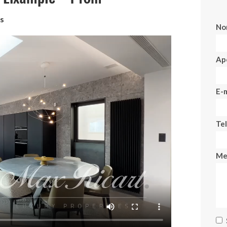
os
No
Ape
E-m
Te
Me