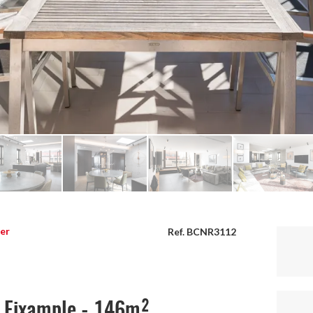
ler
Ref. BCNR3112
a Eixample - 146m²