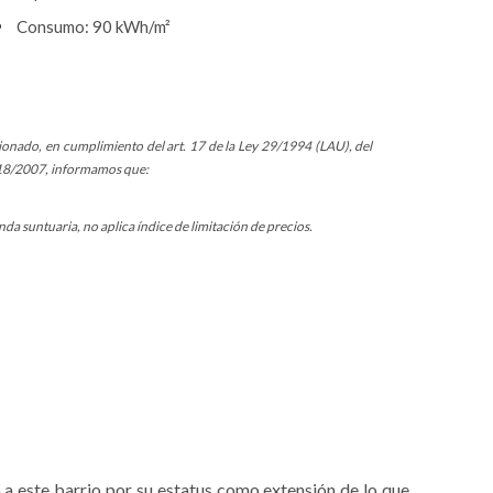
Consumo: 90 kWh/m²
ionado, en cumplimiento del art. 17 de la Ley 29/1994 (LAU), del
ey 18/2007, informamos que:
da suntuaria, no aplica índice de limitación de precios.
o a este barrio por su estatus como extensión de lo que