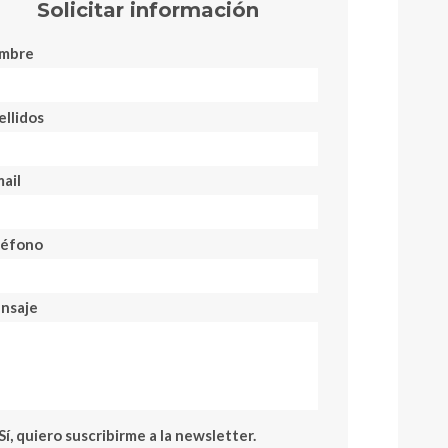
Solicitar información
mbre
llidos
ail
léfono
nsaje
Sí, quiero suscribirme a la newsletter.