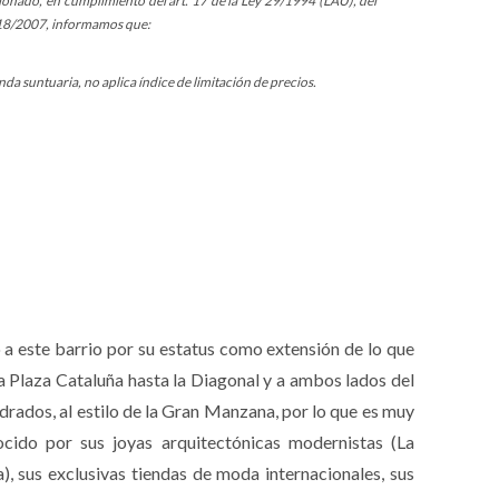
ionado, en cumplimiento del art. 17 de la Ley 29/1994 (LAU), del
ey 18/2007, informamos que:
da suntuaria, no aplica índice de limitación de precios.
o a este barrio por su estatus como extensión de lo que
la Plaza Cataluña hasta la Diagonal y a ambos lados del
rados, al estilo de la Gran Manzana, por lo que es muy
ocido por sus joyas arquitectónicas modernistas (La
), sus exclusivas tiendas de moda internacionales, sus