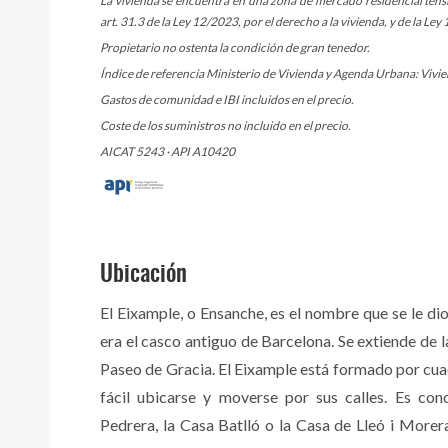
La vivienda se encuentra en una zona de mercado residencial tens
art. 31.3 de la Ley 12/2023, por el derecho a la vivienda, y de la L
Propietario no ostenta la condición de gran tenedor.
Índice de referencia Ministerio de Vivienda y Agenda Urbana: Vivien
Gastos de comunidad e IBI incluidos en el precio.
Coste de los suministros no incluido en el precio.
AICAT 5243 · API A10420
Ubicación
El Eixample, o Ensanche, es el nombre que se le di
era el casco antiguo de Barcelona. Se extiende de 
Paseo de Gracia. El Eixample está formado por cuad
fácil ubicarse y moverse por sus calles. Es con
Pedrera, la Casa Batlló o la Casa de Lleó i Morera