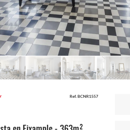
r
Ref. BCNR1557
ista en Eixample - 363m²