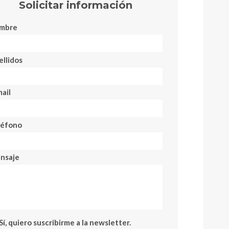
Solicitar información
mbre
llidos
ail
léfono
nsaje
Sí, quiero suscribirme a la newsletter.