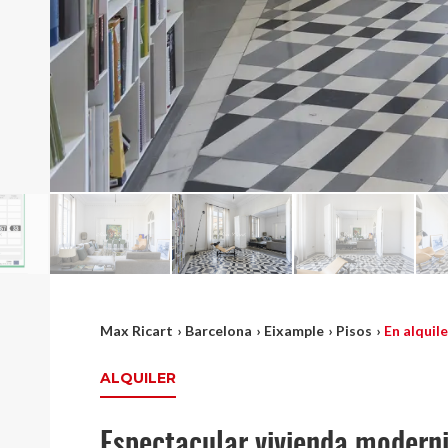
Max Ricart
›
Barcelona
›
Eixample
›
Pisos
›
En alquile
ALQUILER
Espectacular vivienda modern