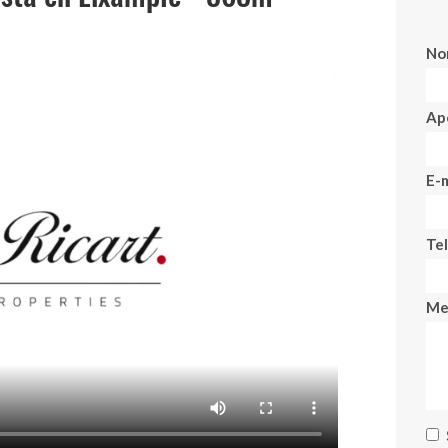
No
Ape
E-m
Te
Me