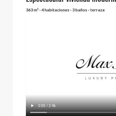
363 m² · 4 habitaciones · 3 baños · terraza