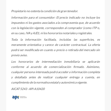
Propietario no ostenta la condición de gran tenedor.
Información para el consumidor: El precio indicado no incluye los
impuestos ni los gastos asociados a la compraventa que, de acuerdo
con la legislación vigente, corresponden al comprador (como ITP o,
en su caso, IVA y AJD), ni los honorarios notariales y registrales.
Toda la información facilitada, incluidas las superficies, es
meramente orientativa y carece de carácter contractual. La oferta
podrá ser modificada en cuanto a precio o retirada del mercado sin
previo aviso.
Los honorarios de intermediación inmobiliaria se aplicarán
conforme al acuerdo de comercialización firmado. Asimismo,
cualquier persona interesada podrá acceder a información completa
y detallada antes de realizar cualquier entrega a cuenta, en
cumplimiento de la normativa estatal y autonómica vigente.
AICAT 5243 · API A10420