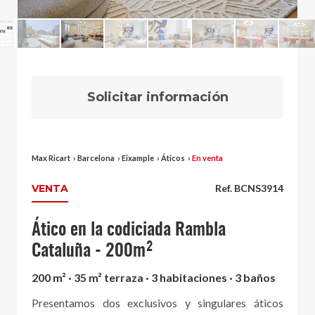
Solicitar información
Max Ricart
›
Barcelona
›
Eixample
›
Áticos
›
En venta
VENTA
Ref. BCNS3914
Ático en la codiciada Rambla
Cataluña - 200m²
200 m² · 35 m² terraza · 3 habitaciones · 3 baños
Presentamos dos exclusivos y singulares áticos