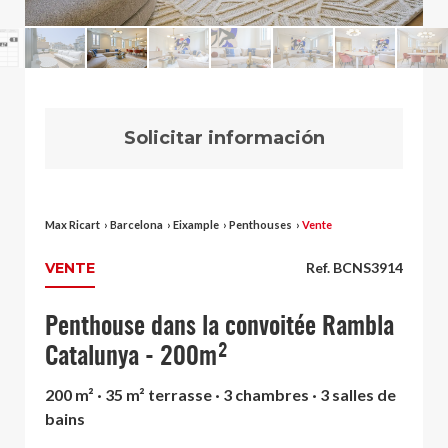
Solicitar información
Max Ricart
›
Barcelona
›
Eixample
›
Penthouses
›
Vente
VENTE
Ref. BCNS3914
Penthouse dans la convoitée Rambla
Catalunya - 200m²
200 m² · 35 m² terrasse · 3 chambres · 3 salles de
bains