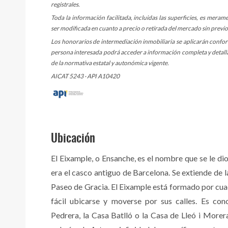
registrales.
Toda la información facilitada, incluidas las superficies, es meram
ser modificada en cuanto a precio o retirada del mercado sin previo
Los honorarios de intermediación inmobiliaria se aplicarán confo
persona interesada podrá acceder a información completa y detalla
de la normativa estatal y autonómica vigente.
AICAT 5243 · API A10420
Ubicación
El Eixample, o Ensanche, es el nombre que se le di
era el casco antiguo de Barcelona. Se extiende de 
Paseo de Gracia. El Eixample está formado por cuad
fácil ubicarse y moverse por sus calles. Es con
Pedrera, la Casa Batlló o la Casa de Lleó i Morera