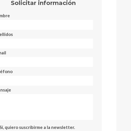
Solicitar información
mbre
llidos
ail
léfono
nsaje
Sí, quiero suscribirme a la newsletter.