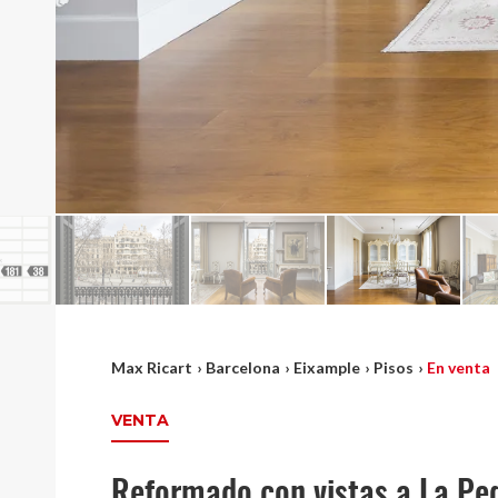
Max Ricart
›
Barcelona
›
Eixample
›
Pisos
›
En venta
VENTA
Reformado con vistas a La Pe