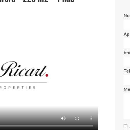
No
Ape
E-m
Te
Me