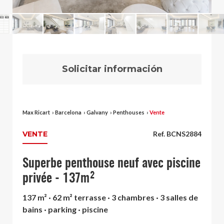
Solicitar información
Max Ricart
›
Barcelona
›
Galvany
›
Penthouses
›
Vente
VENTE
Ref. BCNS2884
Superbe penthouse neuf avec piscine
privée - 137m²
137 m² · 62 m² terrasse · 3 chambres · 3 salles de
bains · parking · piscine