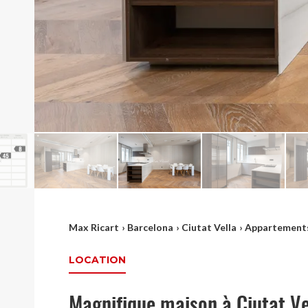
Max Ricart
›
Barcelona
›
Ciutat Vella
›
Appartement
LOCATION
Magnifique maison à Ciutat V