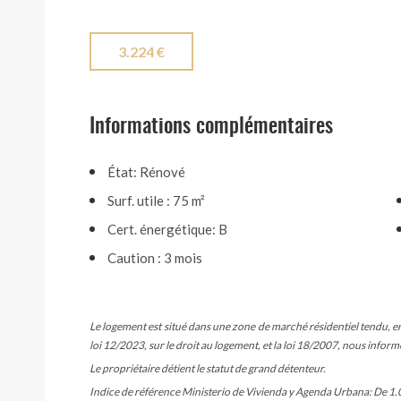
3.224 €
Informations complémentaires
État: Rénové
Surf. utile : 75 m²
Cert. énergétique: B
Caution : 3 mois
Le logement est situé dans une zone de marché résidentiel tendu, en 
loi 12/2023, sur le droit au logement, et la loi 18/2007, nous inform
Le propriétaire détient le statut de grand détenteur.
Indice de référence Ministerio de Vivienda y Agenda Urbana: De 1