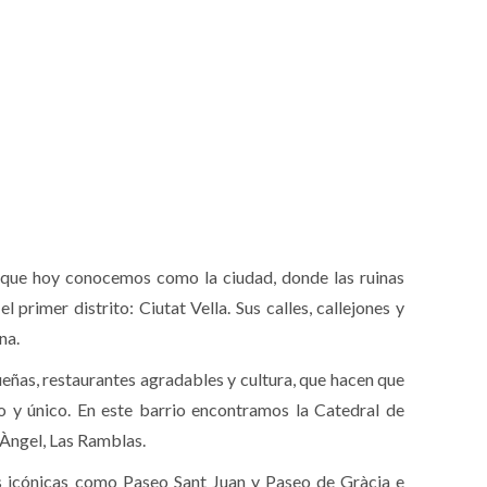
o que hoy conocemos como la ciudad, donde las ruinas
 primer distrito: Ciutat Vella. Sus calles, callejones y
na.
ueñas, restaurantes agradables y cultura, que hacen que
o y único. En este barrio encontramos la Catedral de
’Àngel, Las Ramblas.
es icónicas como Paseo Sant Juan y Paseo de Gràcia e