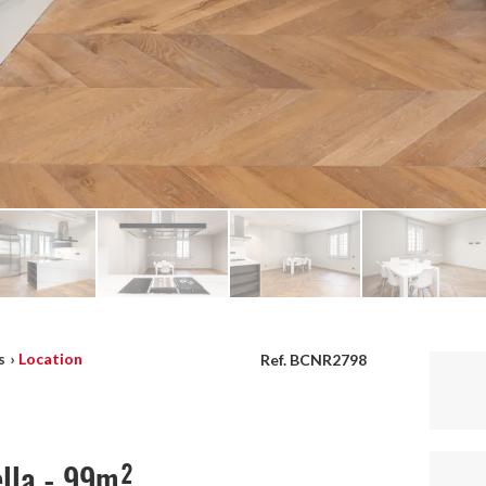
s
›
Location
Ref. BCNR2798
ella - 99m²