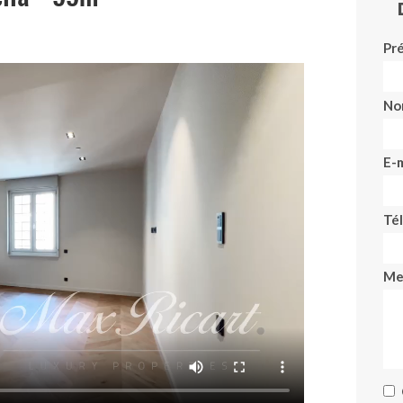
Pr
No
E-m
Té
Me