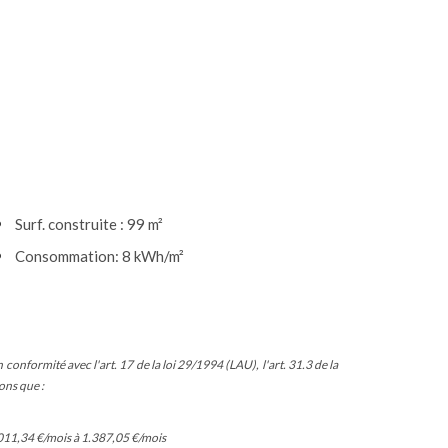
Surf. construite : 99 m²
Consommation: 8 kWh/m²
conformité avec l'art. 17 de la loi 29/1994 (LAU), l'art. 31.3 de la
ons que :
.011,34 €/mois à 1.387,05 €/mois