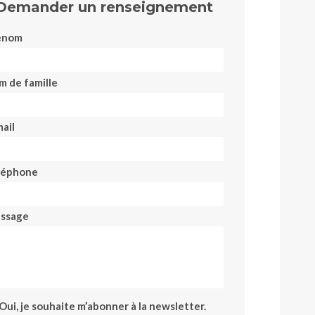
Demander un renseignement
énom
m de famille
ail
léphone
ssage
Oui, je souhaite m’abonner à la newsletter.