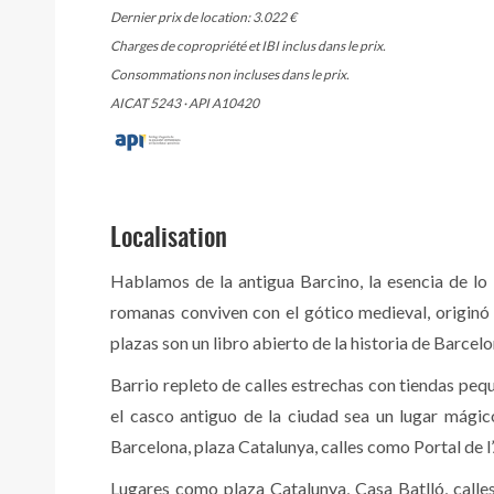
Dernier prix de location: 3.022 €
Charges de copropriété et IBI inclus dans le prix.
Consommations non incluses dans le prix.
AICAT 5243 · API A10420
Localisation
Hablamos de la antigua Barcino, la esencia de l
romanas conviven con el gótico medieval, originó el
plazas son un libro abierto de la historia de Barcelo
Barrio repleto de calles estrechas con tiendas peq
el casco antiguo de la ciudad sea un lugar mágic
Barcelona, plaza Catalunya, calles como Portal de l
Lugares como plaza Catalunya, Casa Batlló, call