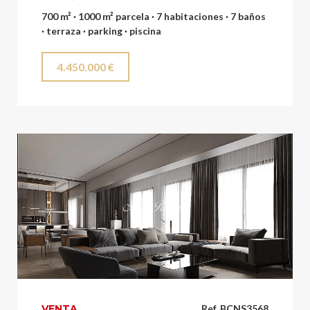
700 m² · 1000 m² parcela · 7 habitaciones · 7 baños
· terraza · parking · piscina
4.450.000 €
VENTA
Ref. BCNS3568