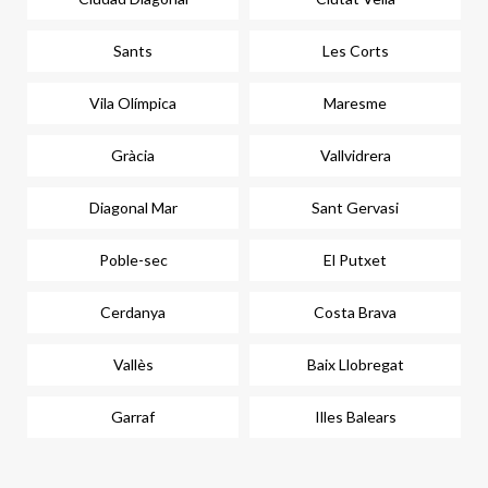
Sants
Les Corts
Vila Olímpica
Maresme
Gràcia
Vallvidrera
Diagonal Mar
Sant Gervasi
Poble-sec
El Putxet
Cerdanya
Costa Brava
Vallès
Baix Llobregat
Garraf
Illes Balears