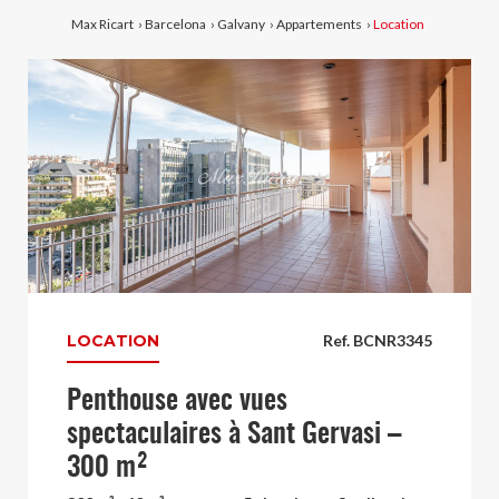
Max Ricart
›
Barcelona
›
Galvany
›
Appartements
›
Location
LOCATION
Ref. BCNR3345
Penthouse avec vues
spectaculaires à Sant Gervasi –
300 m²