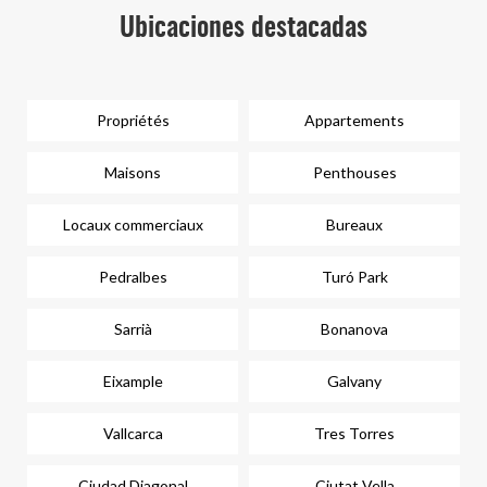
Ubicaciones destacadas
Propriétés
Appartements
Maisons
Penthouses
Locaux commerciaux
Bureaux
Pedralbes
Turó Park
Sarrià
Bonanova
Eixample
Galvany
Vallcarca
Tres Torres
Ciudad Diagonal
Ciutat Vella