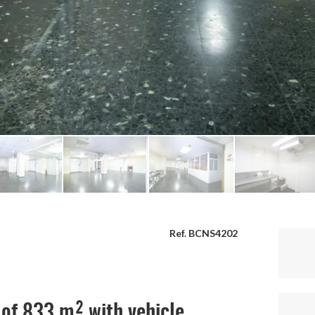
Ref. BCNS4202
of 833 m² with vehicle