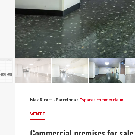
Max Ricart
›
Barcelona
›
Espaces commerciaux
VENTE
Commercial premises for sale 