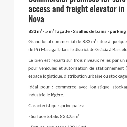
access and freight elevator in
Nova
833 m² · 5 m² façade · 2 salles de bains · parking
Grand local commercial de 833 m² situé à quelque
de Pi i Maragall, dans le district de Gràcia à Barcel
Le bien est réparti sur trois niveaux reliés par un
pour véhicules et autorisation de stationnement 
espace logistique, distribution urbaine ou stockage
Idéal pour : commerce avec logistique, stockage
industrielle légère.
Caractéristiques principales:
- Surface totale: 833,25 m²
- Rez-de-chaussée : 420,16 m²