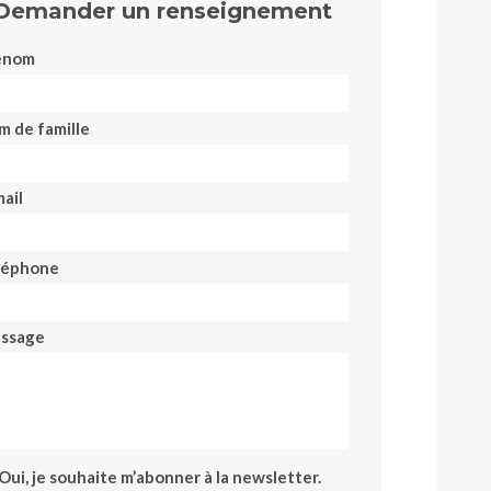
Demander un renseignement
énom
m de famille
ail
léphone
ssage
Oui, je souhaite m’abonner à la newsletter.