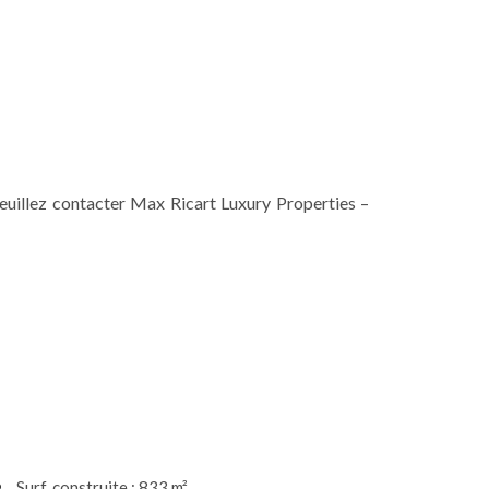
veuillez contacter Max Ricart Luxury Properties –
Surf. construite : 833 m²