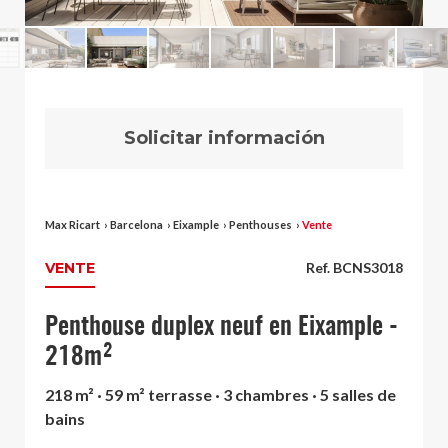
Solicitar información
Max Ricart
›
Barcelona
›
Eixample
›
Penthouses
›
Vente
VENTE
Ref. BCNS3018
Penthouse duplex neuf en Eixample -
218m²
218 m² · 59 m² terrasse · 3 chambres · 5 salles de
bains