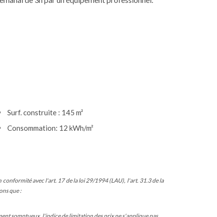
Surf. construite : 145 m²
Consommation: 12 kWh/m²
conformité avec l'art. 17 de la loi 29/1994 (LAU), l'art. 31.3 de la
ons que :
nt somptueux, l'indice de limitation des prix ne s'applique pas.