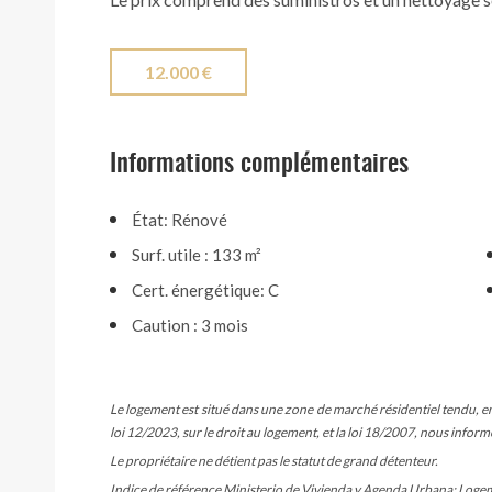
12.000 €
Informations complémentaires
État: Rénové
Surf. utile : 133 m²
Cert. énergétique: C
Caution : 3 mois
Le logement est situé dans une zone de marché résidentiel tendu, en 
loi 12/2023, sur le droit au logement, et la loi 18/2007, nous inform
Le propriétaire ne détient pas le statut de grand détenteur.
Indice de référence Ministerio de Vivienda y Agenda Urbana: Logeme