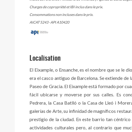
Charges de copropriété et IBI inclus dans le prix.
Consommations non incluses dans le prix.
AICAT 5243 · API A10420
Localisation
El Eixample, o Ensanche, es el nombre que se le di
era el casco antiguo de Barcelona. Se extiende de 
Paseo de Gracia. El Eixample está formado por cuad
fácil ubicarse y moverse por sus calles. Es con
Pedrera, la Casa Batlló o la Casa de Lleó i Morera
galerías de Arte, su infinidad de magníficos restau
prestigio de la ciudad. En este barrio tan céntri
actividades culturales pero, al contrario que m