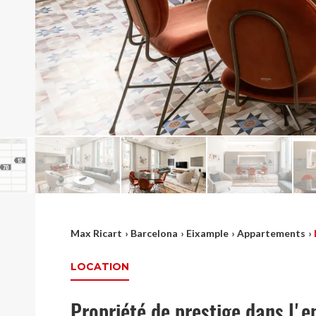
Max Ricart
›
Barcelona
›
Eixample
›
Appartements
›
LOCATION
Propriété de prestige dans l'