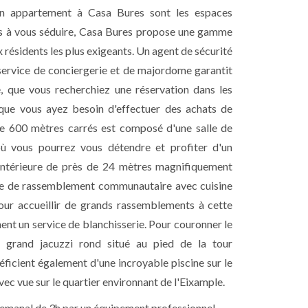
un appartement à Casa Bures sont les espaces
s à vous séduire, Casa Bures propose une gamme
résidents les plus exigeants. Un agent de sécurité
n service de conciergerie et de majordome garantit
, que vous recherchiez une réservation dans les
 que vous ayez besoin d'effectuer des achats de
e 600 mètres carrés est composé d'une salle de
où vous pourrez vous détendre et profiter d'un
 intérieure de près de 24 mètres magnifiquement
ace de rassemblement communautaire avec cuisine
pour accueillir de grands rassemblements à cette
nt un service de blanchisserie. Pour couronner le
 grand jacuzzi rond situé au pied de la tour
éficient également d'une incroyable piscine sur le
avec vue sur le quartier environnant de l'Eixample.
semanal de 3h par un équipement professionnel.