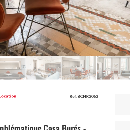
Location
Ref. BCNR3063
emblématique Casa Burés -