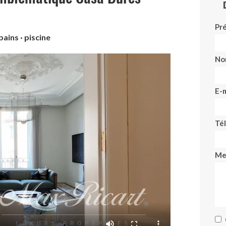
Pr
bains · piscine
No
E-m
Té
Me