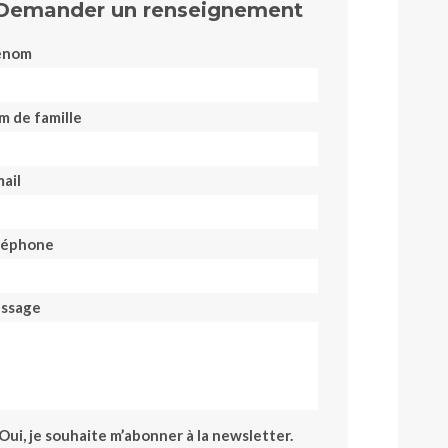
Demander un renseignement
énom
m de famille
ail
léphone
ssage
Oui, je souhaite m’abonner à la newsletter.