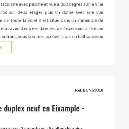
aculaire avec piscine et vue à 360 degrés sur la ville
artis sur deux étages plus un dôme avec une vue
 sur toute la ville! Il est situé dans un immeuble de
 état avec 3 entrées directes de l'ascenseur à l'entrée
n entrant, nous sommes accueillis par un hall spacieux
ui mène à un bureau et au grand salon-salle à manger
 €
salle de télévision qui mène à une grande terrasse au
avec vue sud-ouest sur la ville. Ici, nous trouvons
hambres avec une salle de bain complète avec
accès à une autre terrasse orientée au nord. À côté de
ger, nous avons une cuisine entièrement équipée,
Ref. BCNS3018
accès à une terrasse et avec une vue magnifique sur
lia, avec sa salle à laver et une autre pièce avec une
 duplex neuf en Eixample -
our le personnel et une terrasse avec vue sur Montjuic.
u d'entrée, nous avons une autre sortie sur la terrasse
et une chambre double en suite avec une terrasse
terrasse · 3 chambres · 5 salles de bains