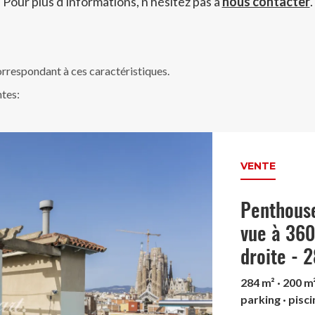
Pour plus d'informations, n'hésitez pas à
nous contacter
.
rrespondant à ces caractéristiques.
ntes:
VENTE
Penthouse
vue à 360
droite - 
284 m² · 200 m²
parking · pisci