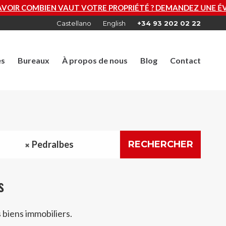
PROPRIÉTÉ ? DEMANDEZ UNE ÉVALUATION GRATUITE MAINT
Castellano
English
+34 93 202 02 22
es
Bureaux
À propos de nous
Blog
Contact
Pedralbes
RECHERCHER
s
 biens immobiliers.