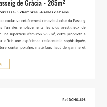
asseig de Gràcia - 265m²
terrasse · 3 chambres · 4 salles de bains
uxe exclusive entièrement rénovée à côté du Passeig
ns l’un des emplacements les plus prestigieux de
 une superficie d’environ 265 m², cette propriété a
r offrir une expérience résidentielle sophistiquée,
ecture contemporaine, matériaux haut de gamme et
ur soigneusement sélectionné. L’espace de jour se
un vaste salon avec cheminée, élégant et baigné de
 €
le, ouvert sur une spectaculaire cuisine avec salle à
e sur mesure en bois massif finition noyer par un
isé. La cuisine intègre des appareils électroménagers
in haut de gamme Miele, ainsi qu’un plan de travail
 Ceramics en finition Lithotech Kendo Light. Depuis
Ref. BCNS1898
accède à une magnifique galerie ouverte sur une cour