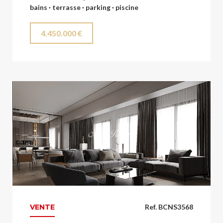
bains · terrasse · parking · piscine
4.450.000 €
VENTE
Ref. BCNS3568