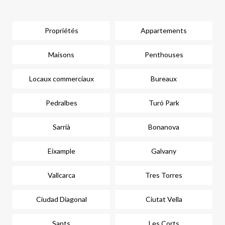
Propriétés
Appartements
Maisons
Penthouses
Locaux commerciaux
Bureaux
Pedralbes
Turó Park
Sarrià
Bonanova
Eixample
Galvany
Vallcarca
Tres Torres
Ciudad Diagonal
Ciutat Vella
Sants
Les Corts