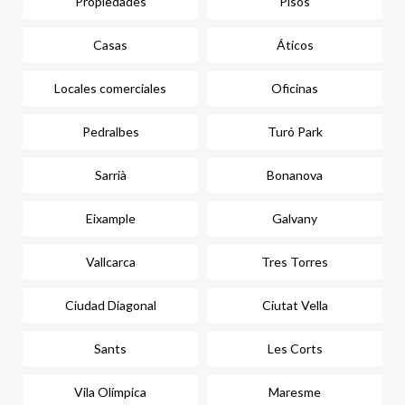
Propiedades
Pisos
Casas
Áticos
Locales comerciales
Oficinas
Pedralbes
Turó Park
Sarrià
Bonanova
Eixample
Galvany
Vallcarca
Tres Torres
Ciudad Diagonal
Ciutat Vella
Sants
Les Corts
Vila Olímpica
Maresme