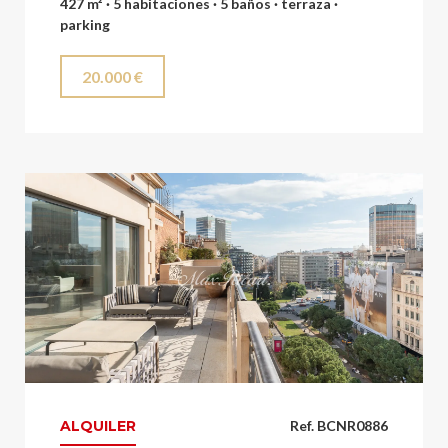
427 m² · 5 habitaciones · 5 baños · terraza ·
parking
20.000 €
ALQUILER
Ref. BCNR0886