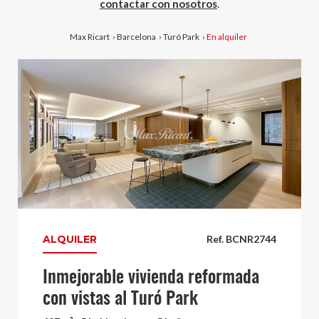
contactar con nosotros
.
Max Ricart
›
Barcelona
›
Turó Park
›
En alquiler
ALQUILER
Ref. BCNR2744
Inmejorable vivienda reformada
con vistas al Turó Park