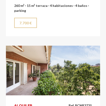
260 m² · 15 m² terraza · 4 habitaciones · 4 baños ·
parking
7.700 €
ALQUILER
Ref. BCNR3735