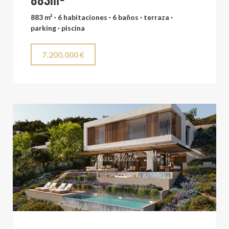
883m²
883 m² · 6 habitaciones · 6 baños · terraza ·
parking · piscina
7.200.000 €