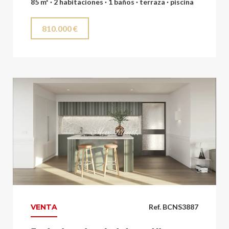
85 m² · 2 habitaciones · 1 baños · terraza · piscina
810.000 €
VENTA
Ref. BCNS3887