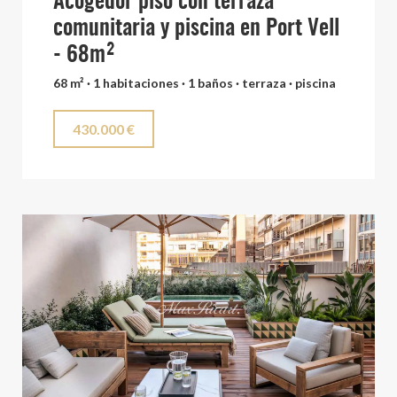
Acogedor piso con terraza
comunitaria y piscina en Port Vell
- 68m²
68 m² · 1 habitaciones · 1 baños · terraza · piscina
430.000 €