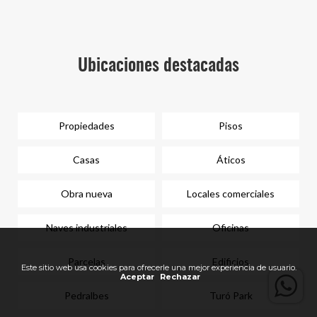
Ubicaciones destacadas
Propiedades
Pisos
Casas
Áticos
Obra nueva
Locales comerciales
Naves industriales
Oficinas
Parcelas
Edificios
Este sitio web usa cookies para ofrecerle una mejor experiencia de usuario.
Aceptar
Rechazar
Pedralbes
Turó Park