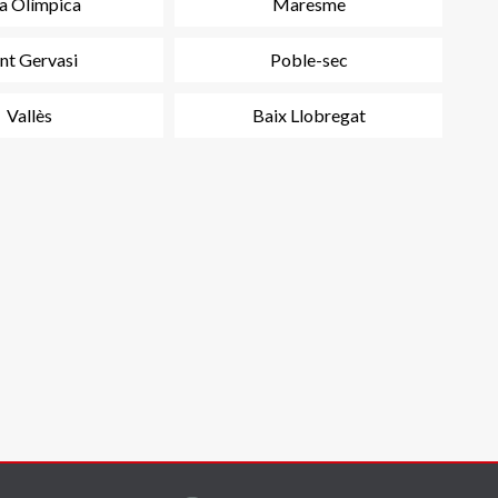
la Olímpica
Maresme
nt Gervasi
Poble-sec
Vallès
Baix Llobregat