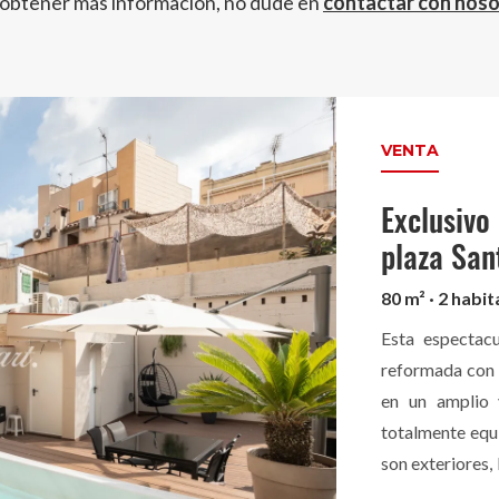
 obtener más información, no dude en
contactar con nos
VENTA
Exclusivo
plaza San
80 m² · 2 habit
Esta espectacu
reformada con m
en un amplio 
totalmente equi
son exteriores,
Además, cuenta