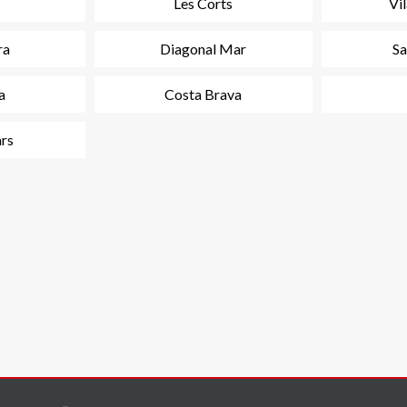
Les Corts
Vi
ra
Diagonal Mar
Sa
a
Costa Brava
ars