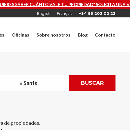
 SABER CUÁNTO VALE TU PROPIEDAD? SOLICITA UNA VALOR
English
Français
+34 93 202 02 22
es
Oficinas
Sobre nosotros
Blog
Contacto
Sants
BUSCAR
ra de propiedades.