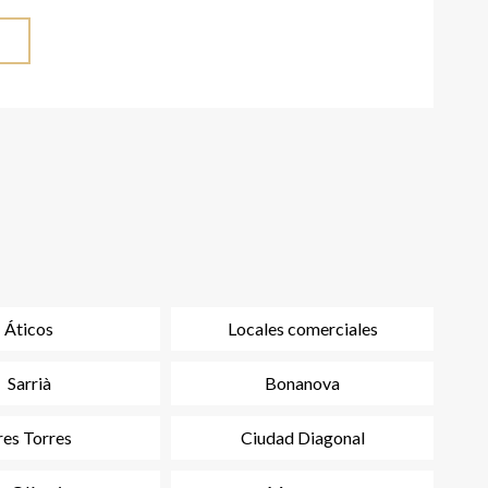
joya de esta propiedad se encuentra en la azotea,
disfrutar de una amplia terraza comunitaria con
tido entre solo 4 vecinos, un espacio perfecto para
ovechar el buen clima de Barcelona. El piso también
na terraza privada de mas de 20m2 con acceso
a azotea. Se trata de una oportunidad única en el
e no existen viviendas de estas características y
zona. Contáctenos hoy para organizar una visita y
 exclusivo hogar. Dispone de número de registro:
itabilidad y certificado energético. Información
Áticos
Locales comerciales
 solicitud por protección de datos. Contáctenos.
Sarrià
Bonanova
res Torres
Ciudad Diagonal