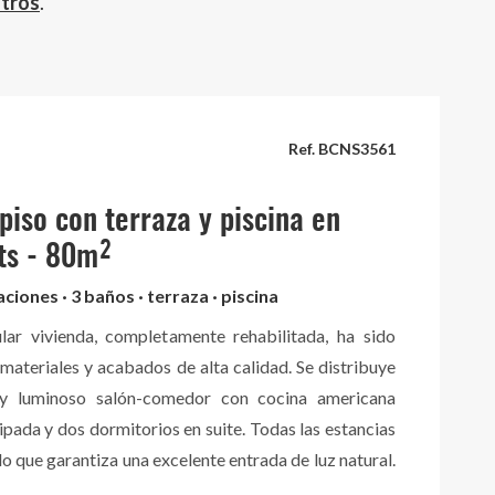
otros
.
Ref. BCNS3561
 piso con terraza y piscina en
ts - 80m²
aciones · 3 baños · terraza · piscina
lar vivienda, completamente rehabilitada, ha sido
ateriales y acabados de alta calidad. Se distribuye
y luminoso salón-comedor con cocina americana
pada y dos dormitorios en suite. Todas las estancias
 lo que garantiza una excelente entrada de luz natural.
 con un baño de cortesía con lavadero para mayor