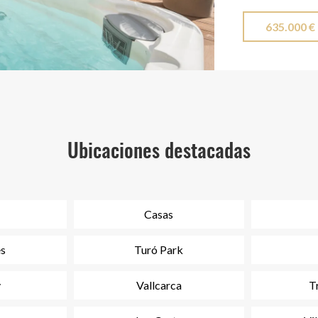
comodidad. La 
635.000 €
donde podrás 
piscina compar
relajarse y apr
disfruta de u
privativo en l
mercado, ya qu
Ubicaciones destacadas
calidad en la 
descubrir este
cédula de hab
Casas
disponible bajo
es
Turó Park
y
Vallcarca
T