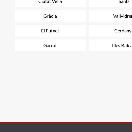
Ciutat Vella
Sants
Gràcia
Vallvidre
El Putxet
Cerdany
Garraf
Illes Bale