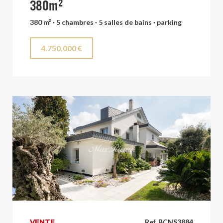
380m²
380 m² · 5 chambres · 5 salles de bains · parking
4.750.000 €
VENTE
Ref. BCNS3884