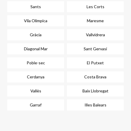
Sants
Les Corts
Vila Olímpica
Maresme
Gràcia
Vallvidrera
Diagonal Mar
Sant Gervasi
Poble-sec
El Putxet
Cerdanya
Costa Brava
Vallès
Baix Llobregat
Garraf
Illes Balears