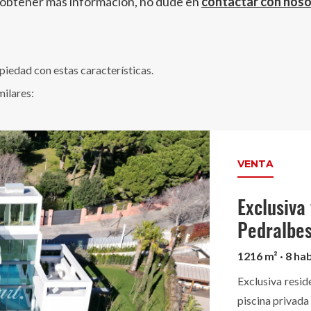
 obtener más información, no dude en
contactar con nos
edad con estas características.
milares:
VENTA
Exclusiva
Pedralbe
1216 m² · 8 hab
Exclusiva resid
piscina privada