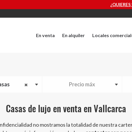
¿QUIERES SABER CUÁNTO VALE TU PR
En venta
En alquiler
Locales comercial
asas
Precio máx
Casas de lujo en venta en Vallcarca
nfidencialidad no mostramos la totalidad de nuestra carte