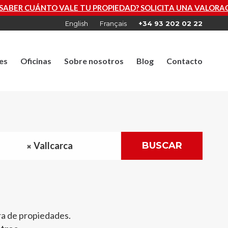
OPIEDAD? SOLICITA UNA VALORACIÓN GRATUITA AHORA
English
Français
+34 93 202 02 22
es
Oficinas
Sobre nosotros
Blog
Contacto
Vallcarca
BUSCAR
ra de propiedades.