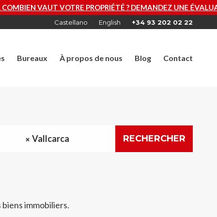
RIÉTÉ ? DEMANDEZ UNE ÉVALUATION GRATUITE MAINTENAN
Castellano
English
+34 93 202 02 22
es
Bureaux
À propos de nous
Blog
Contact
Vallcarca
RECHERCHER
 biens immobiliers.