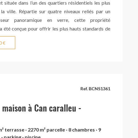
et située dans l’un des quartiers résidentiels les plus
la ville. Répartie sur quatre niveaux reliés par un
nseur panoramique en verre, cette propriété
a été conçue pour offrir les plus hauts standards de
mité et de sophistication. Le rez-de-chaussée accueille
0 €
all d’entrée raffiné menant à un magnifique espace de
t un lumineux salon avec cheminée ainsi qu’une
 à manger, tous deux baignés de lumière naturelle
andes baies vitrées. La cuisine indépendante
uipée se distingue par son design contemporain, son
 son agréable espace repas idéal pour le quotidien.
Ref. BCNS1361
eau, on accède directement à un superbe espace
nsé pour profiter pleinement du style de vie
 maison à Can caralleu -
: un grand jardin paysager avec vues dégagées, une
avec espace solarium, une terrasse chill-out et une
m² terrasse · 2270 m² parcelle · 8 chambres · 9
xtérieure, créant un cadre idéal pour la détente et les
 · parking · piscine