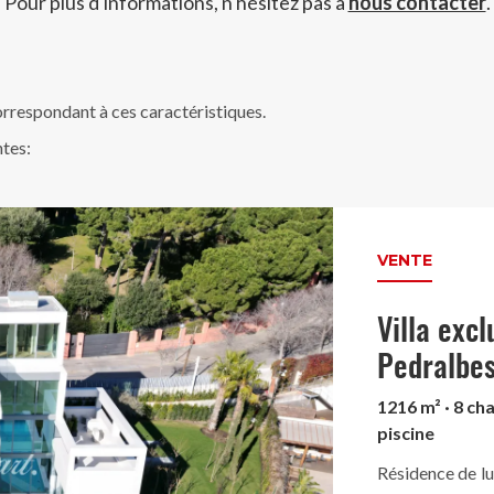
Pour plus d'informations, n'hésitez pas à
nous contacter
.
rrespondant à ces caractéristiques.
ntes:
VENTE
Villa exc
Pedralbe
1216 m² · 8 cha
piscine
Résidence de lu