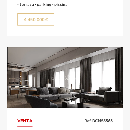
· terraza · parking · piscina
4.450.000 €
VENTA
Ref. BCNS3568