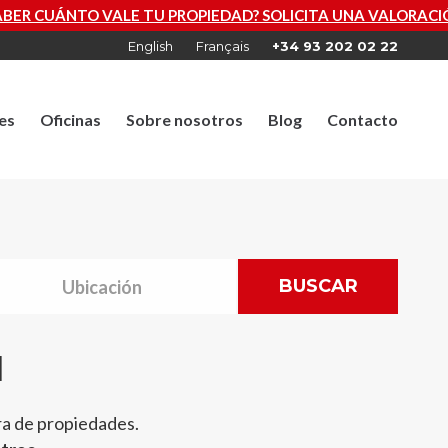
PIEDAD? SOLICITA UNA VALORACIÓN GRATUITA AHORA
English
Français
+34 93 202 02 22
es
Oficinas
Sobre nosotros
Blog
Contacto
BUSCAR
d
ra de propiedades.