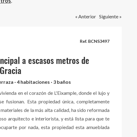
otros
.
« Anterior
Siguiente »
Ref. BCNS3497
incipal a escasos metros de
Gracia
erraza · 4 habitaciones · 3 baños
ivienda en el corazón de L'Eixample, donde el lujo y
se fusionan. Esta propiedad única, completamente
ateriales de la más alta calidad, ha sido reformada
oso arquitecto e interiorista, y está lista para que te
ocuparte por nada, esta propiedad esta amueblada
osa marca de muebles Poliform . Cada rincón ha sido