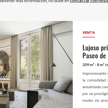
 obtener más información, no dude en
contactar con nos
VENTA
Lujoso pr
Paseo de 
209 m² · 8 m² t
Impresionante v
la comodidad 
amueblada con m
por un prestigi
mudes sin pre
con la prestigi