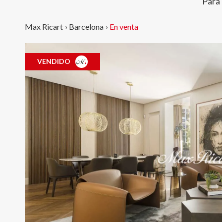
Para
Max Ricart
›
Barcelona
›
En venta
VENDIDO