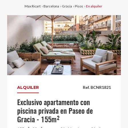
Max Ricart
›
Barcelona
›
Gràcia
›
Pisos
›
En alquiler
ALQUILER
Ref. BCNR1821
Exclusivo apartamento con
piscina privada en Paseo de
Gracia - 155m²