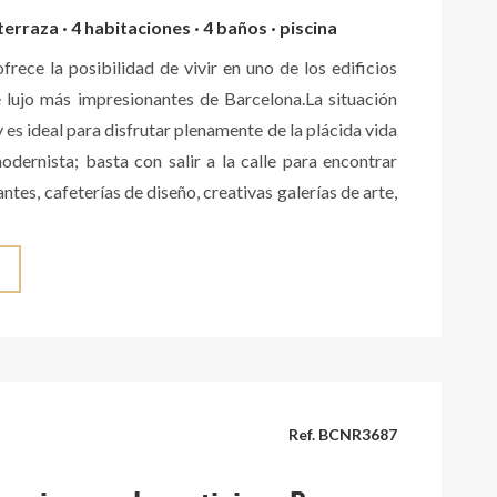
terraza · 4 habitaciones · 4 baños · piscina
frece la posibilidad de vivir en uno de los edificios
 lujo más impresionantes de Barcelona.La situación
 es ideal para disfrutar plenamente de la plácida vida
dernista; basta con salir a la calle para encontrar
ntes, cafeterías de diseño, creativas galerías de arte,
ndas de decoración, originales boutiques y selectas
entación. Tan cerca del Passeig de Gràcia, del Palau
 del Mercado de la Boquería, como del remodelado
 Joan, del Parc de la Ciutadella o de las estrechas
n, tan cautivadoras en las frescas noches de verano
oleadas mañanas de invierno. Un auténtico lujo,
imposible de encontrar hasta ahora en el Eixample.
Ref. BCNR3687
 zonas comunes de Casa Burés incluyen dos piscinas;
n el sótano comunitario, y otra al aire libre en la