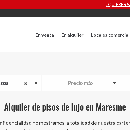
¿QUIERES SABER CUÁNTO VALE TU PROP
En venta
En alquiler
Locales comercial
isos
Precio máx
Alquiler de pisos de lujo en Maresme
nfidencialidad no mostramos la totalidad de nuestra carte