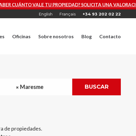
IEDAD? SOLICITA UNA VALORACIÓN GRATUITA AHORA
English
Français
+34 93 202 02 22
es
Oficinas
Sobre nosotros
Blog
Contacto
Maresme
BUSCAR
ra de propiedades.