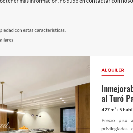
 obtener más información, no dude en
contactar con nos
edad con estas características.
milares:
ALQUILER
Inmejorab
al Turó P
427 m² · 5 habi
Precio piso 
privilegiadas