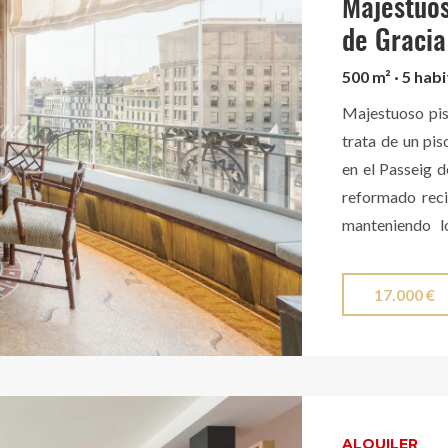
terraza super
Majestuos
transformado 
de Graci
variadas afici
500 m² · 5 hab
cocina y salón 
Majestuoso pis
trabajo y de re
trata de un pis
individual para
en el Passeig d
registro: céd
reformado reci
Información di
manteniendo l
Contáctenos.
como las carpi
madera de orig
17.000 €
Eixample, con g
varias paradas 
alta que ofrec
edificio exclu
excelente serv
ALQUILER