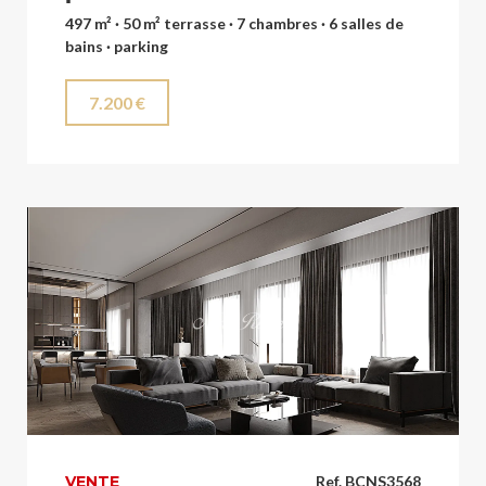
497 m² · 50 m² terrasse · 7 chambres · 6 salles de
bains · parking
7.200 €
VENTE
Ref. BCNS3568