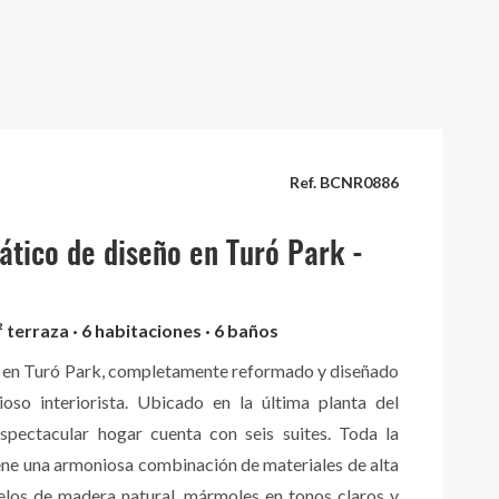
Ref. BCNR0886
 ático de diseño en Turó Park -
² terraza · 6 habitaciones · 6 baños
o en Turó Park, completamente reformado y diseñado
ioso interiorista. Ubicado en la última planta del
 espectacular hogar cuenta con seis suites. Toda la
ene una armoniosa combinación de materiales de alta
uelos de madera natural, mármoles en tonos claros y