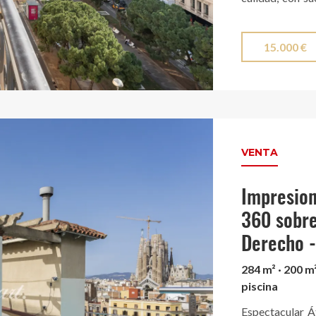
una cuidada sel
sofisticada. La
15.000 €
espacio o separ
gran isla cent
mejores marcas
vistas panorám
único. Ubicado 
VENTA
conserjería. Un
Impresion
360 sobre
Derecho 
284 m² · 200 m²
piscina
Espectacular Át