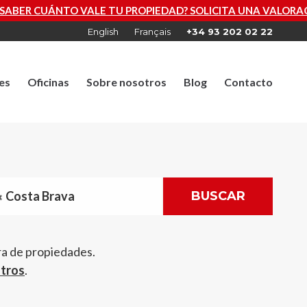
OPIEDAD? SOLICITA UNA VALORACIÓN GRATUITA AHORA
English
Français
+34 93 202 02 22
es
Oficinas
Sobre nosotros
Blog
Contacto
Costa Brava
BUSCAR
ra de propiedades.
otros
.