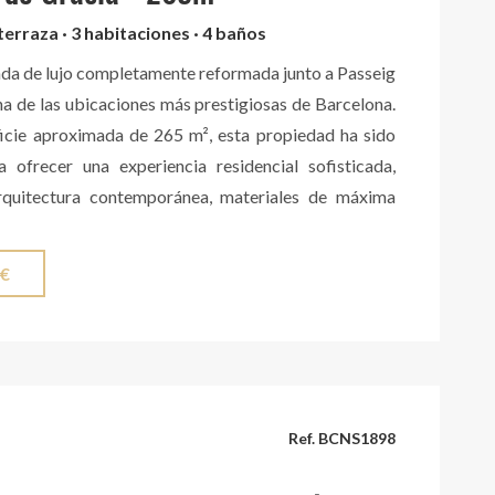
 solicitud por protección de datos. Contáctenos.
 terraza · 3 habitaciones · 4 baños
nda de lujo completamente reformada junto a Passeig
na de las ubicaciones más prestigiosas de Barcelona.
icie aproximada de 265 m², esta propiedad ha sido
 ofrecer una experiencia residencial sofisticada,
quitectura contemporánea, materiales de máxima
nteriorismo cuidadosamente seleccionado. La zona de
 un amplio salón con chimenea, elegante y luminoso,
 €
na espectacular cocina con comedor diseñada a
ra maciza acabada en nogal, realizada por un taller
La cocina incorpora electrodomésticos y vinoteca de
le, así como una exclusiva encimera de Living
abado Lithotech Kendo Light. Desde esta estancia se
Ref. BCNS1898
magnífica galería abierta a un patio interior
 espacio lleno de calma y privacidad que aporta una