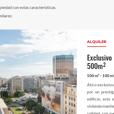
edad con estas características.
milares:
ALQUILER
Exclusivo
500m²
500 m² · 100 m
Ático exclusiv
por un prestig
edificio, este
vivienda manti
calidad, con s