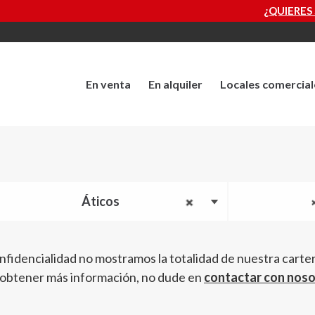
¿QUIERES SABER CUÁNTO VALE TU PR
En venta
En alquiler
Locales comercial
Áticos
nfidencialidad no mostramos la totalidad de nuestra carte
 obtener más información, no dude en
contactar con nos