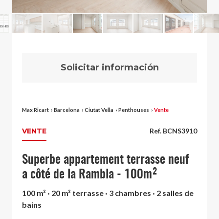
Solicitar información
Max Ricart
›
Barcelona
›
Ciutat Vella
›
Penthouses
›
Vente
VENTE
Ref. BCNS3910
Superbe appartement terrasse neuf
a côté de la Rambla - 100m²
100 m² · 20 m² terrasse · 3 chambres · 2 salles de
bains