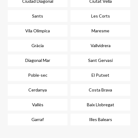
Ciudad Diagonal
Ciutat Vella
Sants
Les Corts
Vila Olímpica
Maresme
Gràcia
Vallvidrera
Diagonal Mar
Sant Gervasi
Poble-sec
El Putxet
Cerdanya
Costa Brava
Vallès
Baix Llobregat
Garraf
Illes Balears