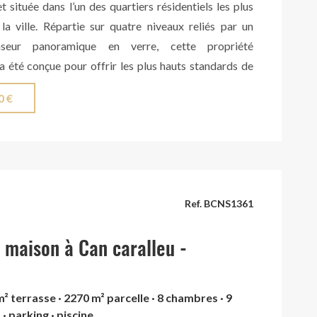
et située dans l’un des quartiers résidentiels les plus
la ville. Répartie sur quatre niveaux reliés par un
nseur panoramique en verre, cette propriété
a été conçue pour offrir les plus hauts standards de
mité et de sophistication. Le rez-de-chaussée accueille
0 €
all d’entrée raffiné menant à un magnifique espace de
t un lumineux salon avec cheminée ainsi qu’une
 à manger, tous deux baignés de lumière naturelle
andes baies vitrées. La cuisine indépendante
uipée se distingue par son design contemporain, son
 son agréable espace repas idéal pour le quotidien.
Ref. BCNS1361
eau, on accède directement à un superbe espace
nsé pour profiter pleinement du style de vie
 maison à Can caralleu -
: un grand jardin paysager avec vues dégagées, une
avec espace solarium, une terrasse chill-out et une
m² terrasse · 2270 m² parcelle · 8 chambres · 9
xtérieure, créant un cadre idéal pour la détente et les
 · parking · piscine