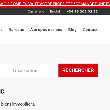
PROPRIÉTÉ ? DEMANDEZ UNE ÉVALUATION GRATUITE MAINT
Castellano
English
+34 93 202 02 22
es
Bureaux
À propos de nous
Blog
Contact
RECHERCHER
ne
 biens immobiliers.