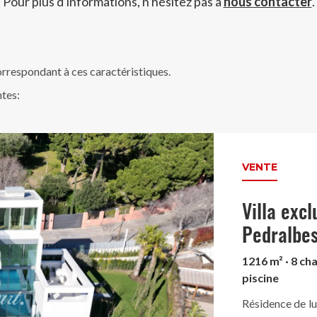
Pour plus d'informations, n'hésitez pas à
nous contacter
.
rrespondant à ces caractéristiques.
ntes:
VENTE
Villa exc
Pedralbe
1216 m² · 8 cha
piscine
Résidence de lu