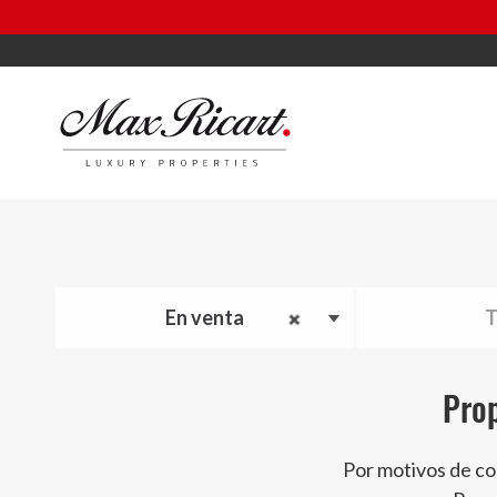
En venta
T
Prop
Por motivos de co