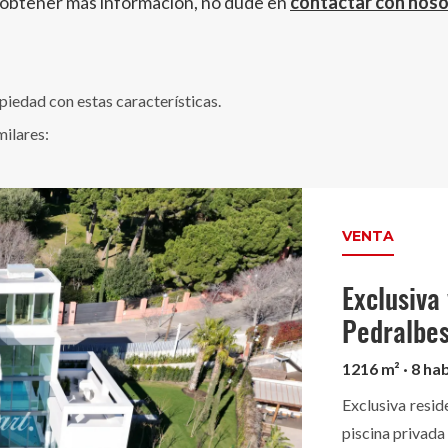
 obtener más información, no dude en
contactar con nos
edad con estas características.
milares:
VENTA
Exclusiva
Pedralbe
1216 m² · 8 hab
Exclusiva resid
piscina privada