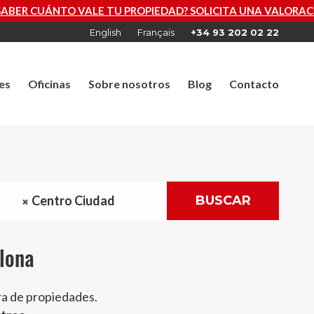
OPIEDAD? SOLICITA UNA VALORACIÓN GRATUITA AHORA
English
Français
+34 93 202 02 22
es
Oficinas
Sobre nosotros
Blog
Contacto
Centro Ciudad
BUSCAR
elona
ra de propiedades.