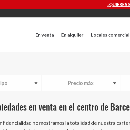
¿QUIERES SABER CUÁNTO VALE TU PR
En venta
En alquiler
Locales comercial
ipo
Precio máx
iedades en venta en el centro de Barc
nfidencialidad no mostramos la totalidad de nuestra carte