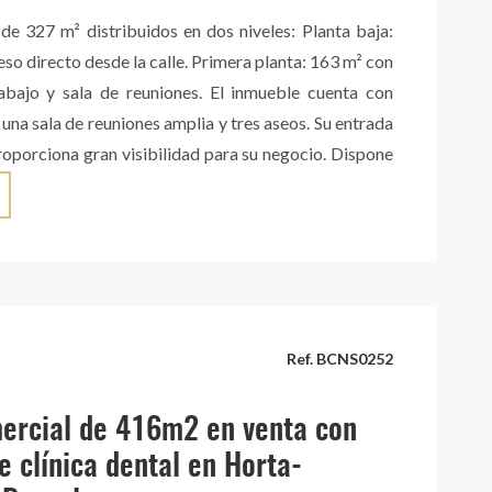
guda Diagonal Información adicional - Dispone de
 de 327 m² distribuidos en dos niveles: Planta baja:
 actitud ITE. Para más información o concertar una
so directo desde la calle. Primera planta: 163 m² con
a con Max Ricart Luxury Properties – División Retail.
abajo y sala de reuniones. El inmueble cuenta con
 una sala de reuniones amplia y tres aseos. Su entrada
proporciona gran visibilidad para su negocio. Dispone
ón por conductos con bomba frío-calor, suelos de
ción eléctrica perimetral. Una opción ideal para
pachos de arquitectura, centros de diseño, moda,
u oficinas que busquen visibilidad y ubicación
n Barcelona. Disponible en alquiler con opción a
Ref. BCNS0252
ercial de 416m2 en venta con
e clínica dental en Horta-