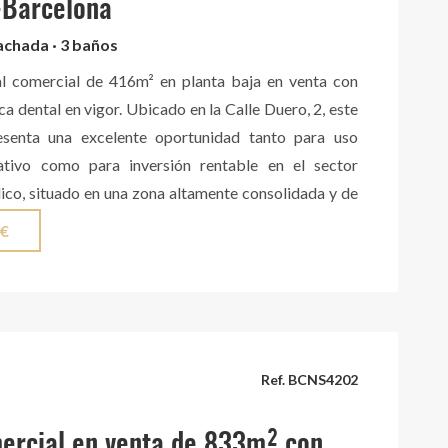
-Barcelona
fachada · 3 baños
al comercial de 416m² en planta baja en venta con
ica dental en vigor. Ubicado en la Calle Duero, 2, este
esenta una excelente oportunidad tanto para uso
ativo como para inversión rentable en el sector
ico, situado en una zona altamente consolidada y de
 el distrito de Horta-Guinardó. Características del
 €
icie construida: 416 m², distribuida íntegramente en
a baja, lo que garantiza una excelente accesibilidad y
vechamiento de la superficie. - Fachada: 4 metros
ecto a pie de calle. - Altura libre de techos: 3,05
trada principal y 4,50 metros en la parte interior. -
Ref. BCNS4202
entilación: La parte interior cuenta con claraboyas
 natural y garantizan una iluminación y ventilación
ercial en venta de 833m² con
 la superficie. - Licencia de actividad: En vigor para