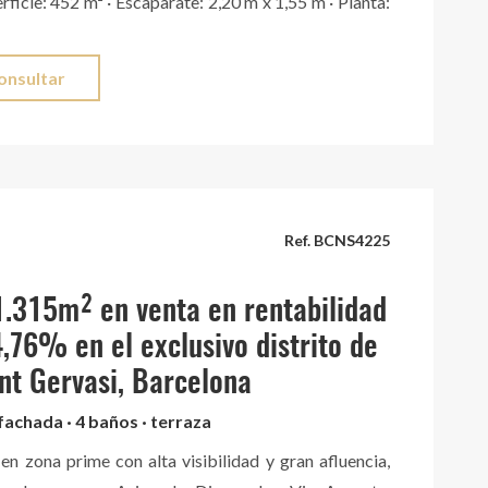
erficie: 452 m² · Escaparate: 2,20 m x 1,55 m · Planta:
ciones económicas: Precio de venta: 35.000 €/m²
el propietario escucha ofertas) Renta de mercado
consultar
 60 €/m² Ingreso potencial mensual: 21.000 – 30.000
iones)
Ref. BCNS4225
1.315m² en venta en rentabilidad
4,76% en el exclusivo distrito de
nt Gervasi, Barcelona
 fachada · 4 baños · terraza
en zona prime con alta visibilidad y gran afluencia,