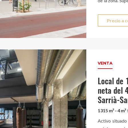
de la zona. Sup
baja. - Condi
(negociable; 
Precio a 
estimada: 45 –
€ (según condic
VENTA
Local de 
neta del 
Sarrià-Sa
1315 m² · 4 m²
Activo situado 