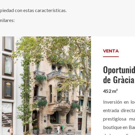
edad con estas características.
milares:
VENTA
Oportunid
de Gràcia
452 m²
Inversión en l
entrada direct
prestigiosa m
boutique en Barc