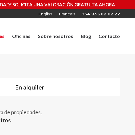
IÓN GRATUITA AHORA
English
Français
+34 93 202 02 22
es
Oficinas
Sobre nosotros
Blog
Contacto
En alquiler
ra de propiedades.
otros
.