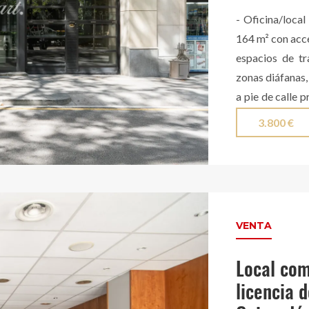
Augusta y Avin
- Oficina/local
Certificado de
164 m² con acce
visita, contact
espacios de tr
zonas diáfanas,
a pie de calle 
de climatizaci
3.800 €
gres e instala
showrooms, des
laboratorios 
estratégica e
compra.
VENTA
Local com
licencia d