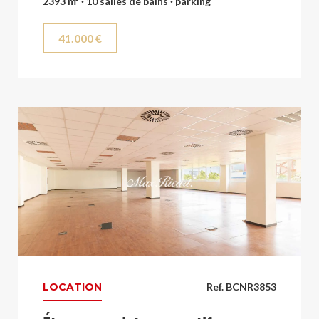
2393 m² · 10 salles de bains · parking
41.000 €
LOCATION
Ref. BCNR3853