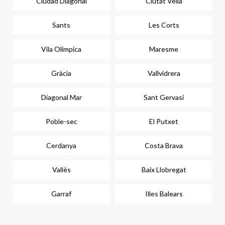
Ciudad Diagonal
Ciutat Vella
Sants
Les Corts
Vila Olímpica
Maresme
Gràcia
Vallvidrera
Diagonal Mar
Sant Gervasi
Poble-sec
El Putxet
Cerdanya
Costa Brava
Vallès
Baix Llobregat
Garraf
Illes Balears