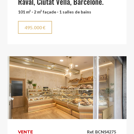
Raval, Ciutat Vella, Barcelone.
101 m² · 2 m² façade · 1 salles de bains
495.000 €
VENTE
Ref. BCNS4275